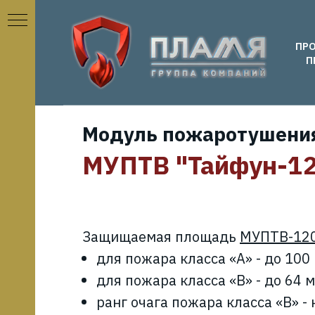
ПР
П
лей
Модуль пожаротушения
МУПТВ "Тайфун-120
Защищаемая площадь
МУПТВ-120
для пожара класса «А» - до 100
для пожара класса «В» - до 64 м
ь
ранг очага пожара класса «В» -