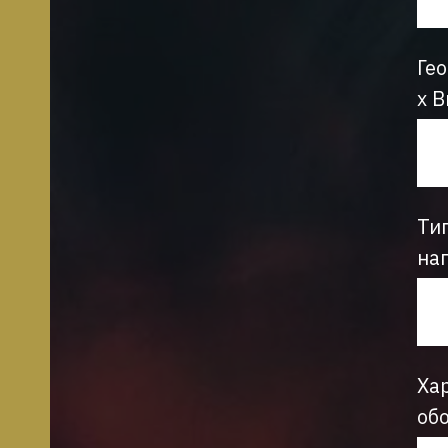
Ге
х В
Ти
на
Ха
об