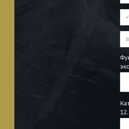
Фу
эк
Ка
12