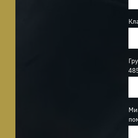
Кл
Гр
48
Ми
по