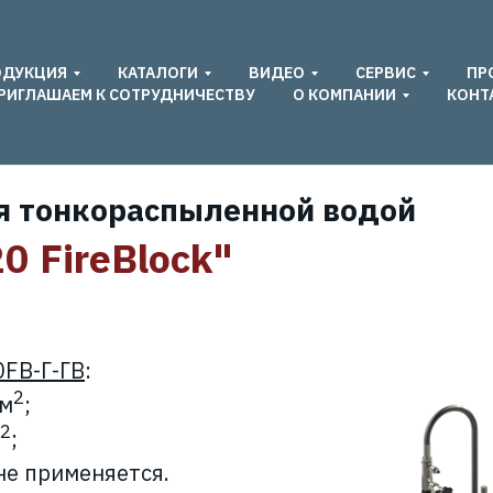
ОДУКЦИЯ
КАТАЛОГИ
ВИДЕО
СЕРВИС
ПР
РИГЛАШАЕМ К СОТРУДНИЧЕСТВУ
О КОМПАНИИ
КОНТ
 тонкораспыленной водой
 FireBlock"
FB-Г-ГВ
:
2
 м
;
2
;
 не применяется.