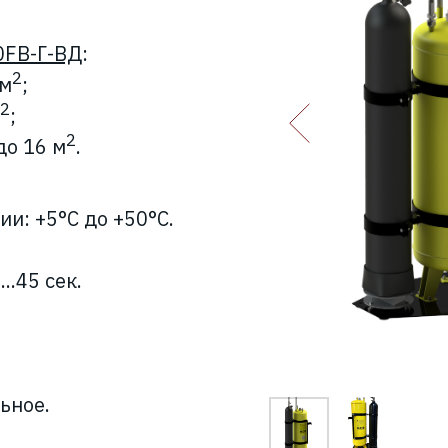
FB-Г-ВД
:
2
 м
;
2
;
2
до 16 м
.
и: +5°С до +50°С.
.45 сек.
ьное.