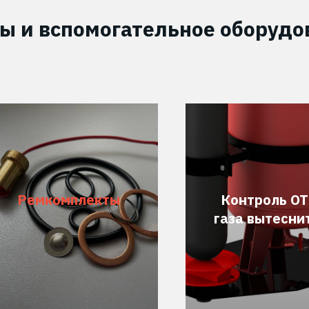
ы и вспомогательное оборудо
Ремкомплекты
Контроль ОТ
Подробнее
Подробнее
газа вытесни