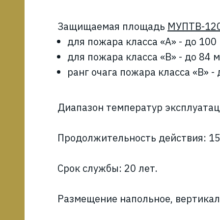
ь
Защищаемая площадь
МУПТВ-120
0
для пожара класса «А» - до 100
для пожара класса «В» - до 84 м
ранг очага пожара класса «В» - 
00
Диапазон температур эксплуатаци
00
Продолжительность действия: 15..
"
Срок службы: 20 лет.
e"
Размещение напольное, вертикал
e"