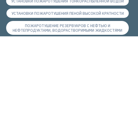
УСТАНОВКИ ПОЖАРОТУШЕНИЯ ТОНКОРАСПЫЛЁННОЙ ВОДОЙ
УСТАНОВКИ ПОЖАРОТУШЕНИЯ ПЕНОЙ ВЫСОКОЙ КРАТНОСТИ
ПОЖАРОТУШЕНИЕ РЕЗЕРВУАРОВ С НЕФТЬЮ И
НЕФТЕПРОДУКТАМИ, ВОДОРАСТВОРИМЫМИ ЖИДКОСТЯМИ
ПОЛИТИКА КОНФИДЕНЦИАЛЬНОСТИ
КАТАЛОГ
Московская область, г. Реутов, ул.
Гагарина, д.35
Пн-Чт с 9.00-17.30
Пт с 9.00-16.30
8-800-700-54-18
info@nto-plamya.ru