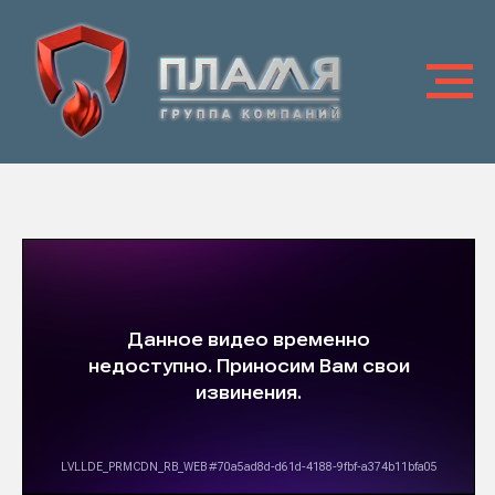
Модули объемного
порошкового пожаротушения
МППК "Лавина-Комби"