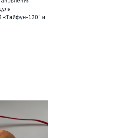
тановления
дуля
 «Тайфун-120" и