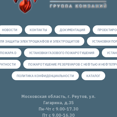
НОВОСТИ
КОНТАКТЫ
ДОКУМЕНТАЦИЯ
ПРОЕКТИР
ДЛЯ ЗАЩИТЫ ЭЛЕКТРОШКАФОВ И ЭЛЕКТРОЩИТОВ
УСТАНОВКИ П
ПОЖАРА D
УСТАНОВКИ ГАЗОВОГО ПОЖАРОТУШЕНИЯ
УСТА
РАТНОСТИ
ПОЖАРОТУШЕНИЕ РЕЗЕРВУАРОВ С НЕФТЬЮ И НЕФТЕП
ПОЛИТИКА КОНФИДЕНЦИАЛЬНОСТИ
КАТАЛОГ
Московская область, г. Реутов, ул.
Гагарина, д.35
Пн-Чт с 9.00-17.30
Пт с 9.00-16.30