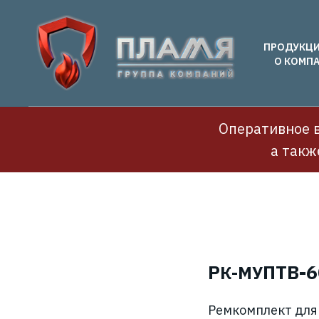
ПРОДУКЦ
О КОМП
Оперативное в
а такж
Р
ПТВ-6
К-МУ
Ремкомплект для