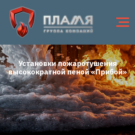
Установки пожаротушения
высокократной пеной
«Прибой»