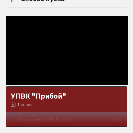
УПВК "Прибой"
1 videos
1
Пожаротушение УПВК "Прибой"
02:20