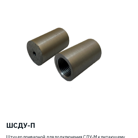
ШСДУ-П
Штуцер приварной для подключения СДУ-М к питающему