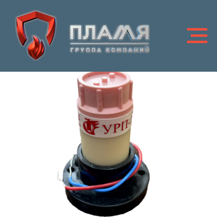
Комплектующее оборудование для модулей
пожаротушения тонкораспыленной водой серии
«Тайфун».