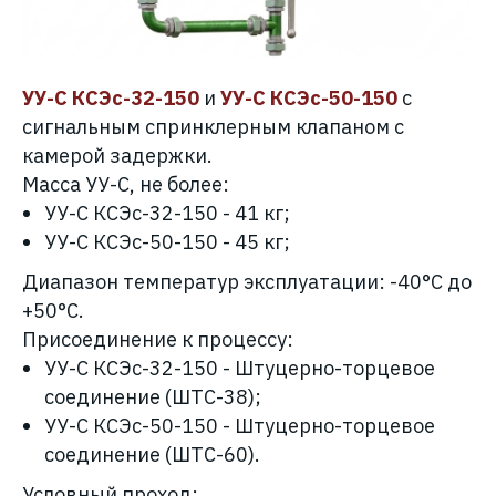
УУ-С КСЭс-32-150
и
УУ-С КСЭс-50-150
с
сигнальным спринклерным клапаном с
камерой задержки.
Масса УУ-С, не более:
УУ-С КСЭс-32-150
- 41 кг;
УУ-С КСЭс-50-150
- 45 кг;
Диапазон температур эксплуатации: -40°С до
+50°С.
Присоединение к процессу:
УУ-С КСЭс-32-150 - Штуцерно-торцевое
соединение (ШТС-38);
УУ-С КСЭс-50-150 - Штуцерно-торцевое
соединение (ШТС-60).
Условный проход: