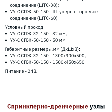
соединение (ШТС-38);
УУ-С
СПЖ
-50-150 - Штуцерно-торцевое
соединение (ШТС-60).
Условный проход:
УУ-С
СПЖ
-32-150
- 32 мм;
УУ-С
СПЖ
-50-150
- 50 мм.
Габаритные размеры,мм (ДхШхВ):
УУ-С
СПЖ
-32-150 - 1300х300х500;
УУ-С
СПЖ
-50-150 - 1500х450х650.
Питание - 24В.
Спринклерно-дренчерные
узлы