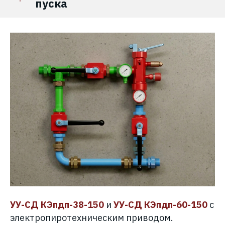
пуска
УУ-СД КЭпдп-38-150
и
УУ-СД КЭпдп-60-150
с
электропиротехническим приводом.