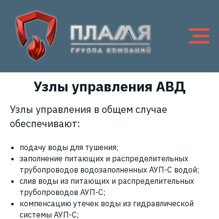
В качестве управляющих устройств в "Тайфун-АВД"
применяются дренчерные, спринклерные и
спринклерно-дренчерные узлы управления,
используемые для разделения системы
пожаротушения на отдельные секции.
Узлы управления АВД
Узлы управления в общем случае
обеспечивают:
подачу воды для тушения;
заполнение питающих и распределительных
трубопроводов водозаполненных АУП-С водой;
слив воды из питающих и распределительных
трубопроводов АУП-С;
компенсацию утечек воды из гидравлической
системы АУП-С;