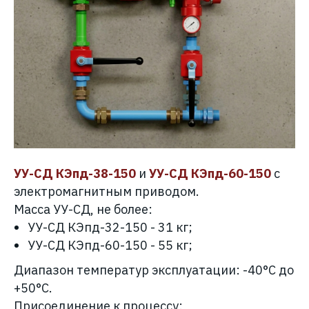
УУ-СД КЭпд-38-150
и
УУ-СД КЭпд-60-150
с
электромагнитным приводом.
Масса УУ-СД, не более:
УУ-СД КЭпд-32-150
- 31 кг;
УУ-СД КЭпд-60-150
- 55 кг;
Диапазон температур эксплуатации: -40°С до
+50°С.
Присоединение к процессу: