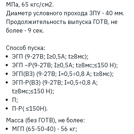
МПа, 65 кгс/см2.
Диаметр условного прохода ЗПУ - 40 мм.
Продолжительность выпуска ГОТВ, не
более - 9 сек.
Способ пуска:
ЭГП (9-27В; I≥0,5А; t≥8мс);
ЭГП –Р(9-27В; I≥0,5А; t≥8мс;≤150 Н);
ЭГП(ВЗ) (9-27В; I=0,5÷0,8 А; t≥8мс);
ЭГП-Р(ВЗ) (9-27В; I=0,5÷0,8 А;
t≥8мс;≤150 Н);
П;
П-Р( ≤150Н).
Масса (без ГОТВ), не более:
МГП (65-50-40) - 56 кг;